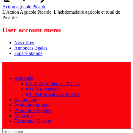
Action agricole Picarde
L'Action Agricole Picarde, L'hebdomadaire agricole et rural de
Picardie
User account menu
Nos offres
Annonces légales
Espace abonné
Navigation principale
Actualités
02 - L'Agriculteur de l'Aisne
60 - Oise Agricole
80 - Action Agricole Picarde
Machinisme
Production animale
Production végétale
Magazine
Economie / Gestion