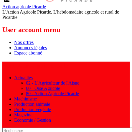
Action agricole Picarde
L'Action Agricole Picarde, L'hebdomadaire agricole et rural de
Picardie
User account menu
Nos offres
Annonces légales
Espace abonné
Navigation principale
Actualités
02 - L'Agriculteur de l'Aisne
60 - Oise Agricole
80 - Action Agricole Picarde
Machinisme
Production animale
Production végétale
Magazine
Economie / Gestion