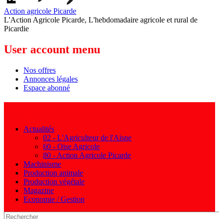
Action agricole Picarde
L'Action Agricole Picarde, L'hebdomadaire agricole et rural de
Picardie
User account menu
Nos offres
Annonces légales
Espace abonné
Navigation principale
Actualités
02 - L'Agriculteur de l'Aisne
60 - Oise Agricole
80 - Action Agricole Picarde
Machinisme
Production animale
Production végétale
Magazine
Economie / Gestion