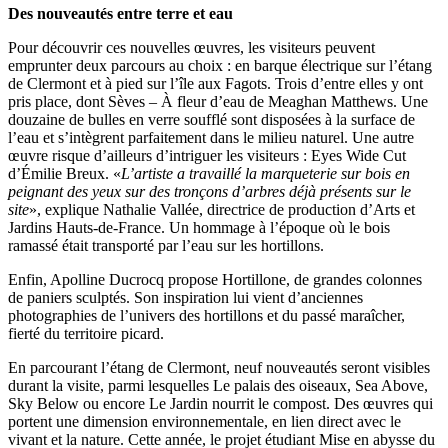
Des nouveautés
entre terre et eau
Pour découvrir ces nouvelles œuvres, les visiteurs peuvent
emprunter deux parcours au choix : en barque électrique sur l’étang
de Clermont et à pied sur l’île aux Fagots. Trois d’entre elles y ont
pris place, dont Sèves – À fleur d’eau de Meaghan Matthews. Une
douzaine de bulles en verre soufflé sont disposées à la surface de
l’eau et s’intègrent parfaitement dans le milieu naturel. Une autre
œuvre risque d’ailleurs d’intriguer les visiteurs : Eyes Wide Cut
d’Émilie Breux. «
L’artiste a travaillé la marqueterie sur bois en
peignant des yeux sur des tronçons d’arbres déjà présents sur le
site
», explique Nathalie Vallée, directrice de production d’Arts et
Jardins Hauts-de-France. Un hommage à l’époque où le bois
ramassé était transporté par l’eau sur les hortillons.
Enfin, Apolline Ducrocq propose Hortillone, de grandes colonnes
de paniers sculptés. Son inspiration lui vient d’anciennes
photographies de l’univers des hortillons et du passé maraîcher,
fierté du territoire picard.
En parcourant l’étang de Clermont, neuf nouveautés seront visibles
durant la visite, parmi lesquelles Le palais des oiseaux, Sea Above,
Sky Below ou encore Le Jardin nourrit le compost. Des œuvres qui
portent une dimension environnementale, en lien direct avec le
vivant et la nature. Cette année, le projet étudiant Mise en abysse du