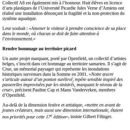
Collectif A8 est également mis à l’honneur. Huit élèves en licence
d’arts plastiques de l’Université Picardie Jules Verne d’Amiens ont
réalisé une installation dénonçant la fragilité et la non-protection du
système aquatique.
Leur souhait : «
Amener le visiteur à prendre conscience de sa place
dans le monde, où chacun se doit de faire attention à
l’environnement.
»
Rendre hommage
au territoire picard
Un autre projet marquant, porté par Openfield, un collectif d’artistes
belges, s’inscrit dans cet hommage au territoire samarien. Il s’agit de
Crue, un mémorial paysager qui représente les inondations
historiques survenues dans la Somme en 2001. «
Notre œuvre
s’articule autour d’un ponton surélevé, repère sensible inspiré des
passerelles improvisées par les sinistrés, marquant le niveau de la
crue
», précisent Pauline Cap et Manu Vanderveken, membres
d’Openfield.
Au-delà de la dimension festive et artistique, «
mettre en avant de
jeunes créateurs, mais aussi une dimension internationale, étaient
e
nos priorités pour cette 17
édition
», insiste Gilbert Filinger.