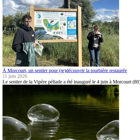
À Morcourt, un sentier pour (re)découvrir la tourbière restaurée
11 juin 2026
Le sentier de la Vipère péliade a été inauguré le 4 juin à Morcourt (