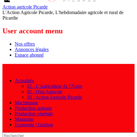
Action agricole Picarde
L'Action Agricole Picarde, L'hebdomadaire agricole et rural de
Picardie
User account menu
Nos offres
Annonces légales
Espace abonné
Navigation principale
Actualités
02 - L'Agriculteur de l'Aisne
60 - Oise Agricole
80 - Action Agricole Picarde
Machinisme
Production animale
Production végétale
Magazine
Economie / Gestion