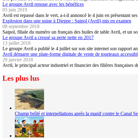
Le groupe Avril renoue avec les bénéfices
05 juin 2019
Avril est repassé dans le vert, a-t-il annoncé le 4 juin en présentant se
Explosion dans une usine à Dieppe : Saipol (Avril) mis en examen
08 septembre 2018
Saipol, filiale du numéro un français des huiles de table Avril, et un
Le groupe Avril a creusé sa perte nette en 2017
13 juillet 2018
Le groupe Avril a publié le 4 juillet sur son site internet son rapport
Avril démarre une plate-forme digitale de vente de tourteaux accessib
29 janvier 2018
Avril, le principal acteur industriel et financier des filières françaises
Les plus lus
Champ brûlé et interpellations après la manif contre le Canal S