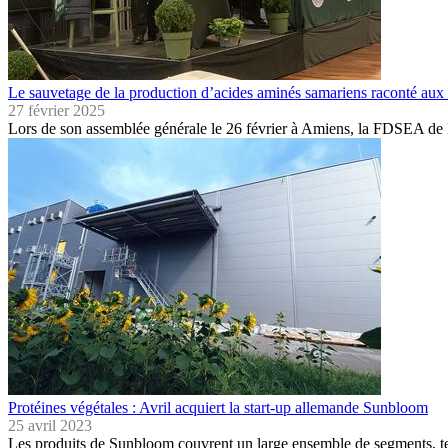
Le sauvetage de la production d’acides aminés samariens raconté aux 
27 février 2025
Lors de son assemblée générale le 26 février à Amiens, la FDSEA de
Protéines végétales : Avril acquiert la start-up allemande Sunbloom
25 avril 2023
Les produits de Sunbloom couvrent un large ensemble de segments, te