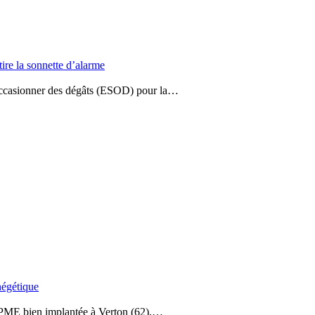
tire la sonnette d’alarme
 d’occasionner des dégâts (ESOD) pour la…
négétique
e PME bien implantée à Verton (62),…