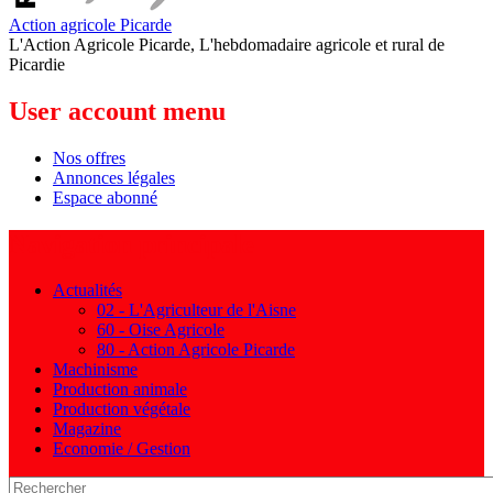
Action agricole Picarde
L'Action Agricole Picarde, L'hebdomadaire agricole et rural de
Picardie
User account menu
Nos offres
Annonces légales
Espace abonné
Navigation principale
Actualités
02 - L'Agriculteur de l'Aisne
60 - Oise Agricole
80 - Action Agricole Picarde
Machinisme
Production animale
Production végétale
Magazine
Economie / Gestion