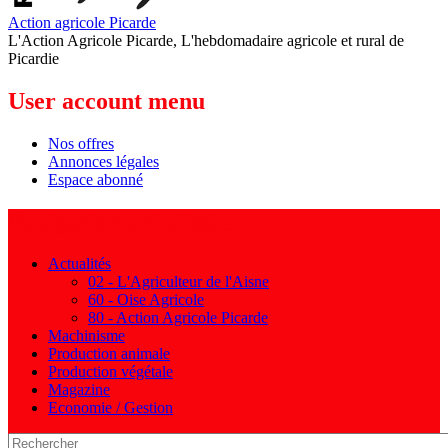
Action agricole Picarde
L'Action Agricole Picarde, L'hebdomadaire agricole et rural de
Picardie
User account menu
Nos offres
Annonces légales
Espace abonné
Navigation principale
Actualités
02 - L'Agriculteur de l'Aisne
60 - Oise Agricole
80 - Action Agricole Picarde
Machinisme
Production animale
Production végétale
Magazine
Economie / Gestion