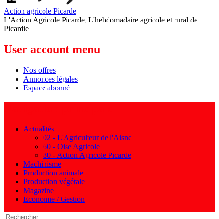
Action agricole Picarde
L'Action Agricole Picarde, L'hebdomadaire agricole et rural de
Picardie
User account menu
Nos offres
Annonces légales
Espace abonné
Navigation principale
Actualités
02 - L'Agriculteur de l'Aisne
60 - Oise Agricole
80 - Action Agricole Picarde
Machinisme
Production animale
Production végétale
Magazine
Economie / Gestion