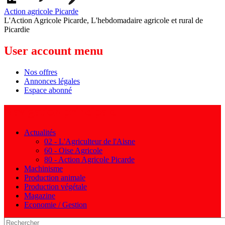
Action agricole Picarde
L'Action Agricole Picarde, L'hebdomadaire agricole et rural de
Picardie
User account menu
Nos offres
Annonces légales
Espace abonné
Navigation principale
Actualités
02 - L'Agriculteur de l'Aisne
60 - Oise Agricole
80 - Action Agricole Picarde
Machinisme
Production animale
Production végétale
Magazine
Economie / Gestion