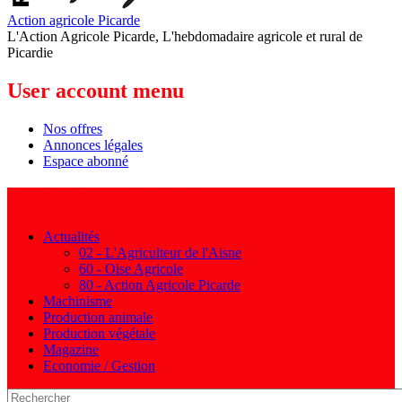
Action agricole Picarde
L'Action Agricole Picarde, L'hebdomadaire agricole et rural de
Picardie
User account menu
Nos offres
Annonces légales
Espace abonné
Navigation principale
Actualités
02 - L'Agriculteur de l'Aisne
60 - Oise Agricole
80 - Action Agricole Picarde
Machinisme
Production animale
Production végétale
Magazine
Economie / Gestion