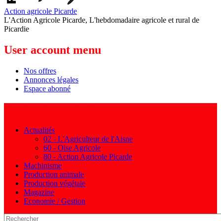
Action agricole Picarde
L'Action Agricole Picarde, L'hebdomadaire agricole et rural de
Picardie
User account menu
Nos offres
Annonces légales
Espace abonné
Navigation principale
Actualités
02 - L'Agriculteur de l'Aisne
60 - Oise Agricole
80 - Action Agricole Picarde
Machinisme
Production animale
Production végétale
Magazine
Economie / Gestion