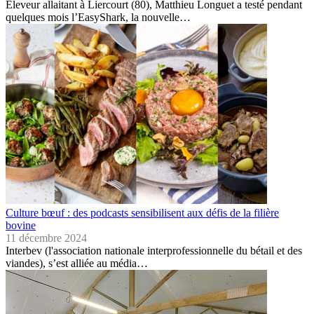
Éleveur allaitant à Liercourt (80), Matthieu Longuet a testé pendant
quelques mois l’EasyShark, la nouvelle…
Culture bœuf : des podcasts sensibilisent aux défis de la filière
bovine
11 décembre 2024
Interbev (l'association nationale interprofessionnelle du bétail et des
viandes), s’est alliée au média…