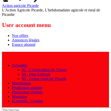
Action agricole Picarde
L'Action Agricole Picarde, L'hebdomadaire agricole et rural de
Picardie
User account menu
Nos offres
Annonces légales
Espace abonné
Navigation principale
Actualités
02 - L'Agriculteur de l'Aisne
60 - Oise Agricole
80 - Action Agricole Picarde
Machinisme
Production animale
Production végétale
Magazine
Economie / Gestion