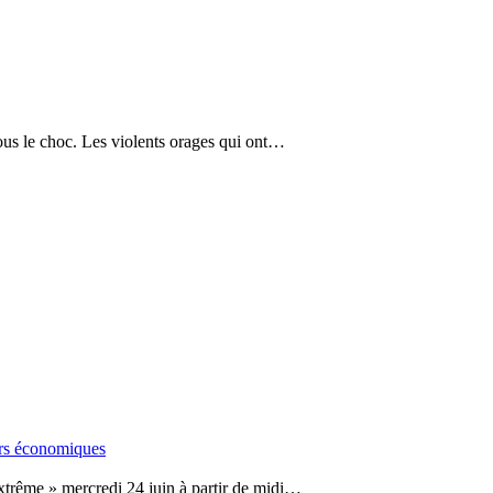
ous le choc. Les violents orages qui ont…
eurs économiques
trême » mercredi 24 juin à partir de midi…