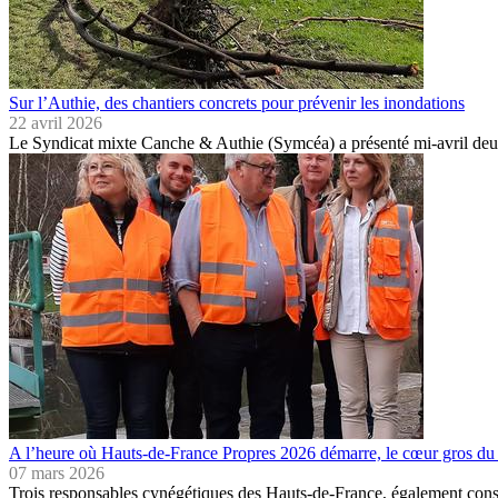
Sur l’Authie, des chantiers concrets pour prévenir les inondations
22 avril 2026
Le Syndicat mixte Canche & Authie (Symcéa) a présenté mi-avril de
A l’heure où Hauts-de-France Propres 2026 démarre, le cœur gros du
07 mars 2026
Trois responsables cynégétiques des Hauts-de-France, également conse