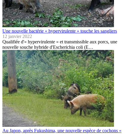
Une nouvelle bactérie « hypervirulente » touche les sangliers
12 janvier 2022
Qualifiée d'« hypervirulente » et transmissible aux porcs, une
nouvelle souche hybride d'Escherichia coli (E…
Au Japon, après Fukushima, une nouvelle espèce de cochons «