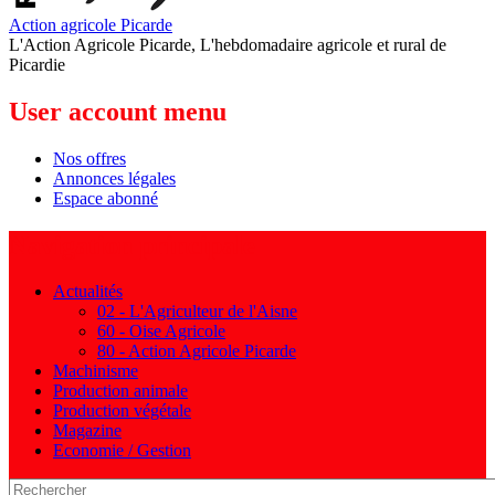
Action agricole Picarde
L'Action Agricole Picarde, L'hebdomadaire agricole et rural de
Picardie
User account menu
Nos offres
Annonces légales
Espace abonné
Navigation principale
Actualités
02 - L'Agriculteur de l'Aisne
60 - Oise Agricole
80 - Action Agricole Picarde
Machinisme
Production animale
Production végétale
Magazine
Economie / Gestion