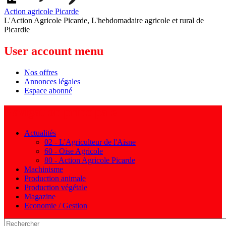
Action agricole Picarde
L'Action Agricole Picarde, L'hebdomadaire agricole et rural de
Picardie
User account menu
Nos offres
Annonces légales
Espace abonné
Navigation principale
Actualités
02 - L'Agriculteur de l'Aisne
60 - Oise Agricole
80 - Action Agricole Picarde
Machinisme
Production animale
Production végétale
Magazine
Economie / Gestion